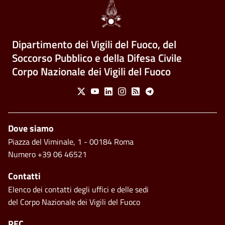
Dipartimento dei Vigili del Fuoco, del
Soccorso Pubblico e della Difesa Civile
Corpo Nazionale dei Vigili del Fuoco
Social Menu
X
Youtube
Linkedin
Instagram
Feed
Telegram
Footer
Dove siamo
Piazza del Viminale, 1 - 00184 Roma
Numero +39 06 46521
Contatti
Elenco dei contatti degli uffici e delle sedi
del Corpo Nazionale dei Vigili del Fuoco
PEC