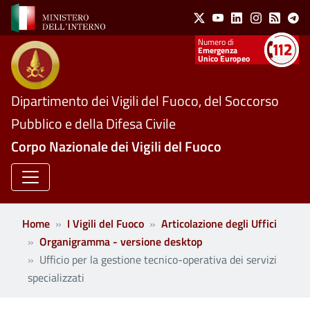
Social Menu
Salta al contenuto principale
X
Youtube
Linkedin
Instagram
Feed
Te
Numeri utili
Emergenza
Unico Europeo
Dipartimento dei Vigili del Fuoco, del Soccorso
Pubblico e della Difesa Civile
Corpo Nazionale dei Vigili del Fuoco
Home
I Vigili del Fuoco
Articolazione degli Uffici
Organigramma - versione desktop
Ufficio per la gestione tecnico-operativa dei servizi
specializzati