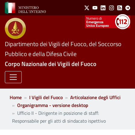
Social Menu
Salta al contenuto principale
X
Youtube
Linkedin
Instagram
Feed
Te
Numeri utili
Emergenza
Unico Europeo
Dipartimento dei Vigili del Fuoco, del Soccorso
Pubblico e della Difesa Civile
Corpo Nazionale dei Vigili del Fuoco
Home
I Vigili del Fuoco
Articolazione degli Uffici
Organigramma - versione desktop
Ufficio II - Dirigente in posizione di staff:
Responsabile per gli atti di sindacato ispettivo