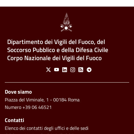
Dipartimento dei Vigili del Fuoco, del
Soccorso Pubblico e della Difesa Civile
Corpo Nazionale dei Vigili del Fuoco
Social Menu
X
Youtube
Linkedin
Instagram
Feed
Telegram
Footer
Dove siamo
Piazza del Viminale, 1 - 00184 Roma
Numero +39 06 46521
Contatti
Elenco dei contatti degli uffici e delle sedi