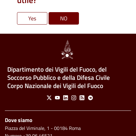
Dipartimento dei Vigili del Fuoco, del
Soccorso Pubblico e della Difesa Civile
Corpo Nazionale dei Vigili del Fuoco
Social Menu
X
Youtube
Linkedin
Instagram
Feed
Telegram
Footer
Dove siamo
Piazza del Viminale, 1 - 00184 Roma
Numero +39 06 46521