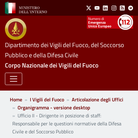
Social Menu
Salta al contenuto principale
X
Youtube
Linkedin
Instagram
Feed
Te
Numeri utili
Emergenza
Unico Europeo
Dipartimento dei Vigili del Fuoco, del Soccorso
Pubblico e della Difesa Civile
Corpo Nazionale dei Vigili del Fuoco
Home
I Vigili del Fuoco
Articolazione degli Uffici
Organigramma - versione desktop
Ufficio II - Dirigente in posizione di staff:
Responsabile per le questioni normative della Difesa
Civile e del Soccorso Pubblico