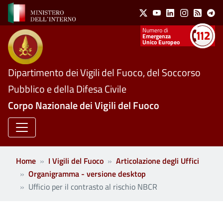
Social Menu
Salta al contenuto principale
X
Youtube
Linkedin
Instagram
Feed
Te
Numeri utili
Emergenza
Unico Europeo
Dipartimento dei Vigili del Fuoco, del Soccorso
Pubblico e della Difesa Civile
Corpo Nazionale dei Vigili del Fuoco
Home
I Vigili del Fuoco
Articolazione degli Uffici
Organigramma - versione desktop
Ufficio per il contrasto al rischio NBCR