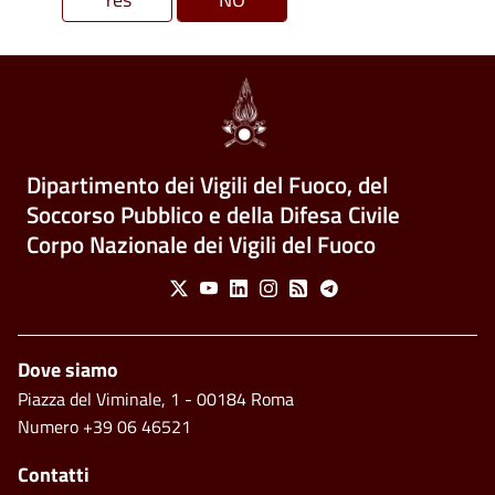
Dipartimento dei Vigili del Fuoco, del
Soccorso Pubblico e della Difesa Civile
Corpo Nazionale dei Vigili del Fuoco
Social Menu
X
Youtube
Linkedin
Instagram
Feed
Telegram
Footer
Dove siamo
Piazza del Viminale, 1 - 00184 Roma
Numero +39 06 46521
Contatti