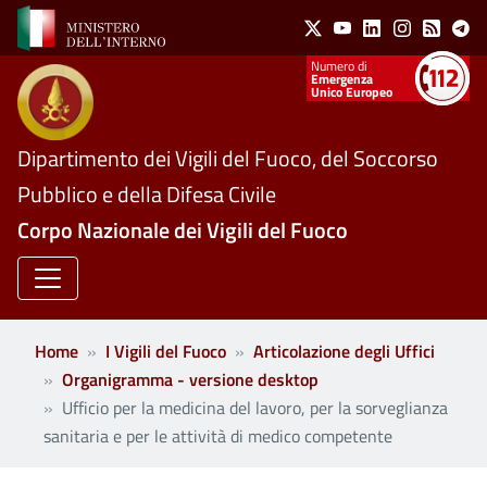
Social Menu
Salta al contenuto principale
X
Youtube
Linkedin
Instagram
Feed
Te
Numeri utili
Emergenza
Unico Europeo
Dipartimento dei Vigili del Fuoco, del Soccorso
Pubblico e della Difesa Civile
Corpo Nazionale dei Vigili del Fuoco
Home
I Vigili del Fuoco
Articolazione degli Uffici
Organigramma - versione desktop
Ufficio per la medicina del lavoro, per la sorveglianza
sanitaria e per le attività di medico competente