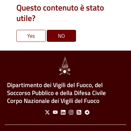
Questo contenuto è stato
utile?
Dipartimento dei Vigili del Fuoco, del
Soccorso Pubblico e della Difesa Civile
Corpo Nazionale dei Vigili del Fuoco
Social Menu
X
Youtube
Linkedin
Instagram
Feed
Telegram