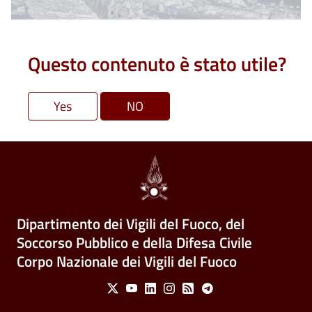
Questo contenuto è stato utile?
Dipartimento dei Vigili del Fuoco, del
Soccorso Pubblico e della Difesa Civile
Corpo Nazionale dei Vigili del Fuoco
Social Menu
X
Youtube
Linkedin
Instagram
Feed
Telegram