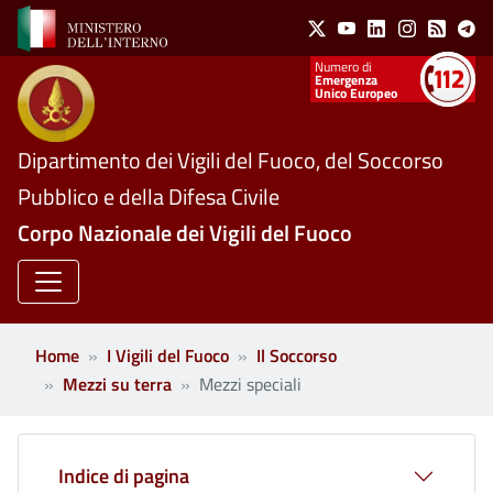
Social Menu
Salta al contenuto principale
X
Youtube
Linkedin
Instagram
Feed
Te
Numeri utili
Emergenza
Unico Europeo
Dipartimento dei Vigili del Fuoco, del Soccorso
Pubblico e della Difesa Civile
Corpo Nazionale dei Vigili del Fuoco
Home
I Vigili del Fuoco
Il Soccorso
Mezzi su terra
Mezzi speciali
Indice di pagina