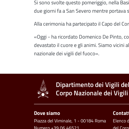
Si sono svolte questo pomeriggio, nella Basi
due giorni fa a San Severo mentre portava s
Alla cerimonia ha partecipato il Capo del Cor
«Oggi - ha ricordato Domenico De Pinto, com
devastato il cuore e gli animi. Siamo vicini al
nazionale dei vigili del fuoco».
Dipartimento dei Vigili de
Corpo Nazionale dei Vigili
Footer
Dove siamo
Contat
Piazza del Viminale, 1 - 00184 Roma
Elenco de
Numero +39 06 46521
del Corp