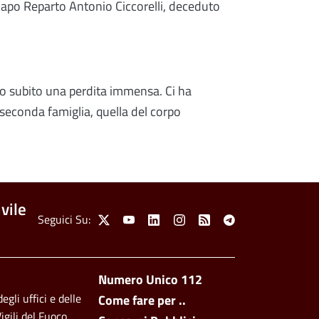
 Capo Reparto Antonio Ciccorelli, deceduto
mo subito una perdita immensa. Ci ha
ra seconda famiglia, quella del corpo
vile
Social Menu
Seguici Su:
X
Youtube
Linkedin
Instagram
Feed
Telegram
Footer side men
Numero Unico 112
egli uffici e delle
Come fare per ..
igili del Fuoco