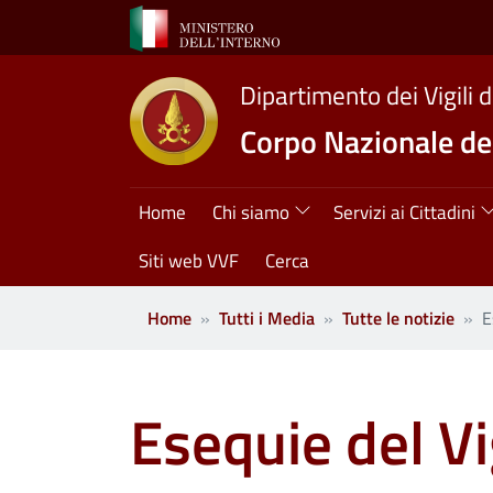
Salta al contenuto principale
Dipartimento dei Vigili 
Corpo Nazionale dei
Navigazione princ
Home
Chi siamo
Servizi ai Cittadini
Siti web VVF
Cerca
Home
Tutti i Media
Tutte le notizie
E
Esequie del Vi