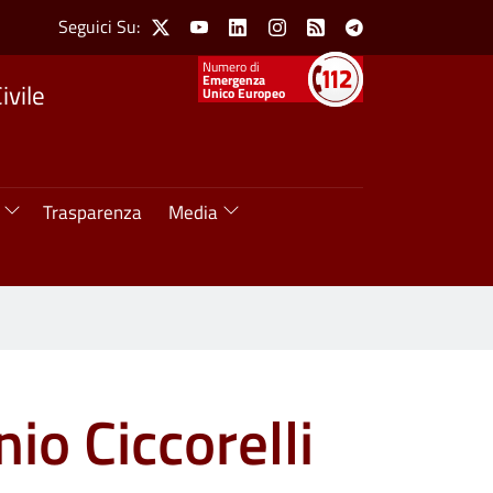
Social Menu
Seguici Su:
X
Youtube
Linkedin
Instagram
Feed
Telegram
Numeri utili
Emergenza
ivile
Unico Europeo
Trasparenza
Media
io Ciccorelli