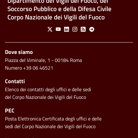
Dipartimento dei Vigili del Fuoco, del
Soccorso Pubblico e della Difesa Civile
Corpo Nazionale dei Vigili del Fuoco
Social Menu
X
Youtube
Linkedin
Instagram
Feed
Telegram
Footer
Dove siamo
Piazza del Viminale, 1 - 00184 Roma
Numero +39 06 46521
Contatti
Elenco dei contatti degli uffici e delle sedi
del Corpo Nazionale dei Vigili del Fuoco
PEC
Posta Elettronica Certificata degli uffici e delle
sedi del Corpo Nazionale dei Vigili del Fuoco