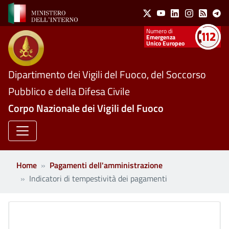
Social Menu
Salta al contenuto principale
X
Youtube
Linkedin
Instagram
Feed
Te
Numeri utili
Emergenza
Unico Europeo
Dipartimento dei Vigili del Fuoco, del Soccorso
Pubblico e della Difesa Civile
Corpo Nazionale dei Vigili del Fuoco
Home
Pagamenti dell'amministrazione
Indicatori di tempestività dei pagamenti