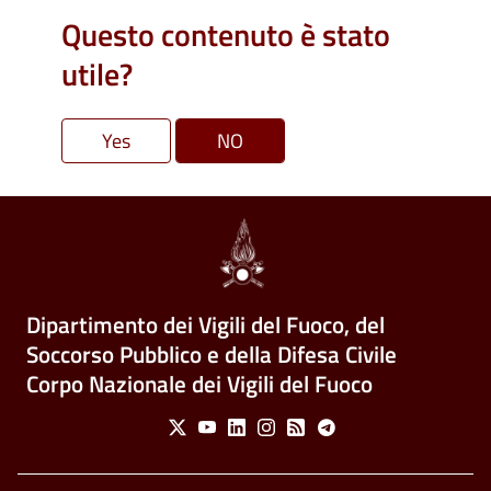
Questo contenuto è stato
utile?
Dipartimento dei Vigili del Fuoco, del
Soccorso Pubblico e della Difesa Civile
Corpo Nazionale dei Vigili del Fuoco
Social Menu
X
Youtube
Linkedin
Instagram
Feed
Telegram