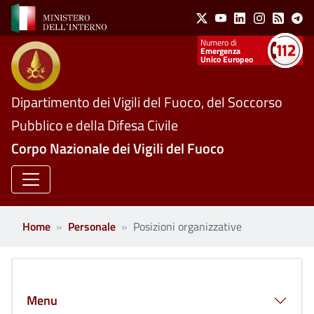
Social Menu
Salta al contenuto principale
X
Youtube
Linkedin
Instagram
Feed
Te
Numeri utili
Emergenza
Unico Europeo
Dipartimento dei Vigili del Fuoco, del Soccorso
Pubblico e della Difesa Civile
Corpo Nazionale dei Vigili del Fuoco
Home
Personale
Posizioni organizzative
Menu