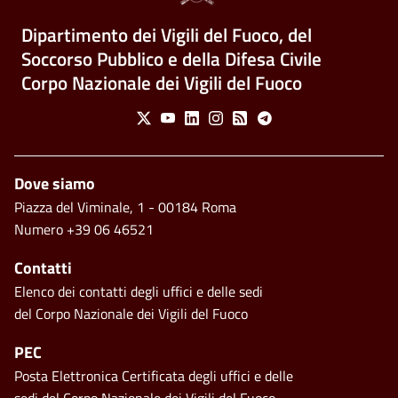
Dipartimento dei Vigili del Fuoco, del
Soccorso Pubblico e della Difesa Civile
Corpo Nazionale dei Vigili del Fuoco
Social Menu
X
Youtube
Linkedin
Instagram
Feed
Telegram
Footer
Dove siamo
Piazza del Viminale, 1 - 00184 Roma
Numero +39 06 46521
Contatti
Elenco dei contatti degli uffici e delle sedi
del Corpo Nazionale dei Vigili del Fuoco
PEC
Posta Elettronica Certificata degli uffici e delle
sedi del Corpo Nazionale dei Vigili del Fuoco