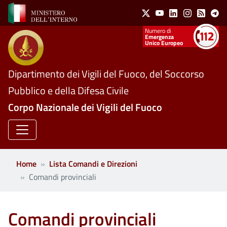
Social Menu
Salta al contenuto principale
X
Youtube
Linkedin
Instagram
Feed
Te
Numeri utili
Emergenza
Unico Europeo
Dipartimento dei Vigili del Fuoco, del Soccorso
Pubblico e della Difesa Civile
Corpo Nazionale dei Vigili del Fuoco
Home
Lista Comandi e Direzioni
Comandi provinciali
Comandi provinciali