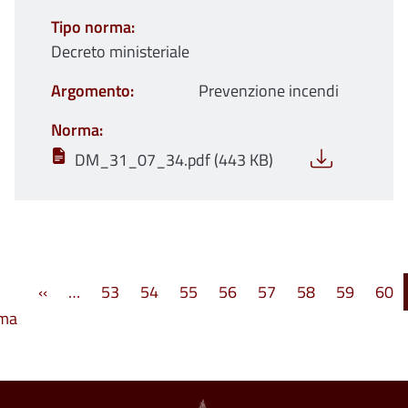
Tipo norma
Decreto ministeriale
Argomento
Prevenzione incendi
Norma
DM_31_07_34.pdf (443 KB)
Paginazione
Pagina precedente
‹‹
…
53
54
55
56
57
58
59
60
Prima pagina
ima