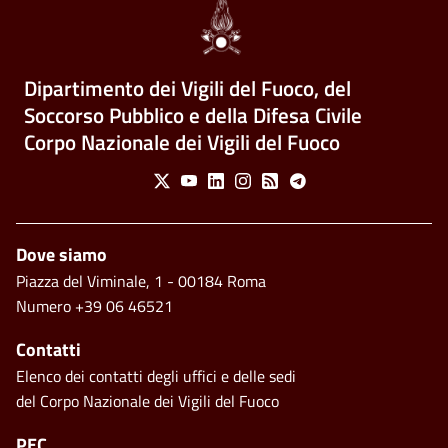
Dipartimento dei Vigili del Fuoco, del
Soccorso Pubblico e della Difesa Civile
Corpo Nazionale dei Vigili del Fuoco
Social Menu
X
Youtube
Linkedin
Instagram
Feed
Telegram
Footer
Dove siamo
Piazza del Viminale, 1 - 00184 Roma
Numero +39 06 46521
Contatti
Elenco dei contatti degli uffici e delle sedi
del Corpo Nazionale dei Vigili del Fuoco
PEC