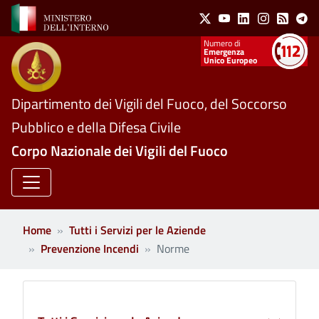
Social Menu
Salta al contenuto principale
X
Youtube
Linkedin
Instagram
Feed
Te
Numeri utili
Emergenza
Unico Europeo
Dipartimento dei Vigili del Fuoco, del Soccorso
Pubblico e della Difesa Civile
Corpo Nazionale dei Vigili del Fuoco
Home
Tutti i Servizi per le Aziende
Prevenzione Incendi
Norme