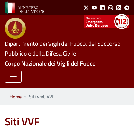
Social Menu
Salta al contenuto principale
X
Youtube
Linkedin
Instagram
Feed
Te
Numeri utili
Emergenza
Unico Europeo
Dipartimento dei Vigili del Fuoco, del Soccorso
Pubblico e della Difesa Civile
Corpo Nazionale dei Vigili del Fuoco
Home
Siti web VVF
Siti VVF