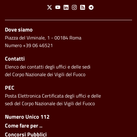
Social Menu
X
Youtube
Linkedin
Instagram
Feed
Telegram
Footer
Dove siamo
Piazza del Viminale, 1 - 00184 Roma
Numero +39 06 46521
Contatti
Elenco dei contatti degli uffici e delle sedi
del Corpo Nazionale dei Vigili del Fuoco
PEC
Posta Elettronica Certificata degli uffici e delle
sedi del Corpo Nazionale dei Vigili del Fuoco
Footer side menu
Numero Unico 112
Come fare per ..
Concorsi Pubblici