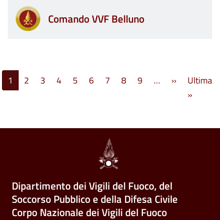
Comando VVF Belluno
Paginazione
Pagina succ
1
2
3
4
5
6
7
8
9
…
››
Ultima
Ultima 
»
Dipartimento dei Vigili del Fuoco, del
Soccorso Pubblico e della Difesa Civile
Corpo Nazionale dei Vigili del Fuoco