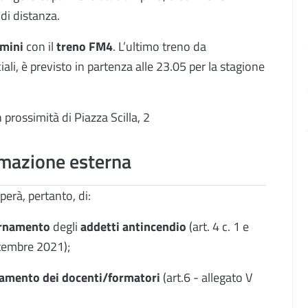
di distanza.
rmini
con il
treno FM4
. L’ultimo treno da
ali, è previsto in partenza alle 23.05 per la stagione
prossimità di Piazza Scilla, 2
rmazione esterna
erà, pertanto, di:
rnamento
degli
addetti antincendio
(art. 4 c. 1 e
ettembre 2021);
namento dei docenti/formatori
(art.6 - allegato V