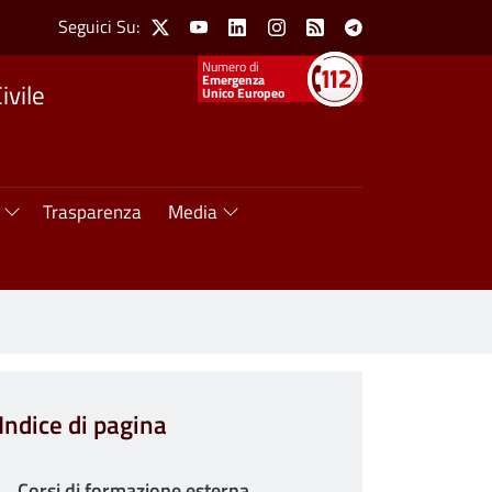
Social Menu
Seguici Su:
X
Youtube
Linkedin
Instagram
Feed
Telegram
Numeri utili
Emergenza
ivile
Unico Europeo
Trasparenza
Media
Indice di pagina
Corsi di formazione esterna