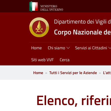
Salta al contenuto principale
Dipartimento dei Vigili 
Corpo Nazionale dei
Navigazione princ
Home
Chi siamo
Servizi ai Cittadini
Siti web VVF
Cerca
Home
Tutti i Servizi per le Aziende
L'at
Elenco, rifer