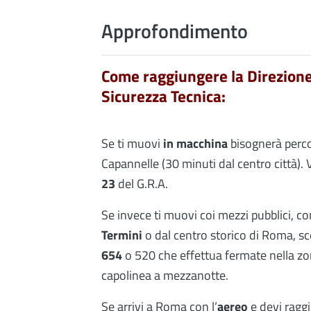
Approfondimento
Come raggiungere la Direzione
Sicurezza Tecnica:
Se ti muovi
in macchina
bisognerà percor
Capannelle (30 minuti dal centro città
23
del G.R.A.
Se invece ti muovi coi mezzi pubblici, co
Termini
o dal centro storico di Roma, s
654
o 520 che effettua fermate nella zo
capolinea a mezzanotte.
Se arrivi a Roma con l’
aereo
e devi ragg