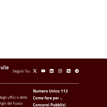
vile
Social Menu
Seguici Su:
X
Youtube
Linkedin
Instagram
Feed
Telegram
Footer side men
Numero Unico 112
egli uffici e delle
Come fare per ..
igili del Fuoco
Concorsi Pubblici