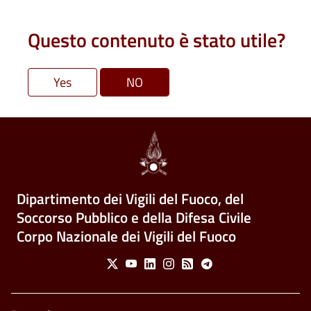
Questo contenuto è stato utile?
Dipartimento dei Vigili del Fuoco, del
Soccorso Pubblico e della Difesa Civile
Corpo Nazionale dei Vigili del Fuoco
Social Menu
X
Youtube
Linkedin
Instagram
Feed
Telegram