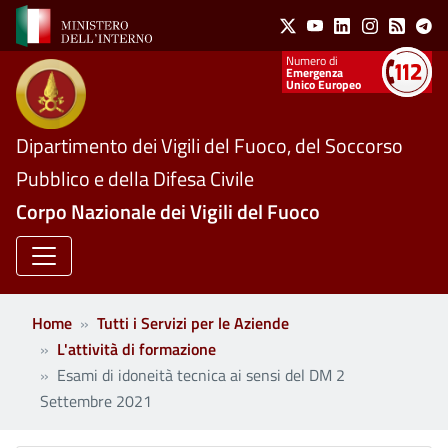
Social Menu
Salta al contenuto principale
X
Youtube
Linkedin
Instagram
Feed
Te
Numeri utili
Emergenza
Unico Europeo
Dipartimento dei Vigili del Fuoco, del Soccorso
Pubblico e della Difesa Civile
Corpo Nazionale dei Vigili del Fuoco
Home
Tutti i Servizi per le Aziende
L'attività di formazione
Esami di idoneità tecnica ai sensi del DM 2
Settembre 2021