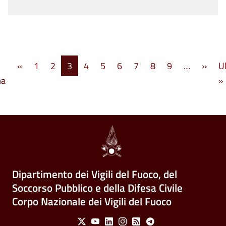
Paginazione
Pagina precedente
Pagi
‹‹
1
2
3
4
5
6
7
8
9
…
››
U
Prima pagina
ma
»
Dipartimento dei Vigili del Fuoco, del
Soccorso Pubblico e della Difesa Civile
Corpo Nazionale dei Vigili del Fuoco
Social Menu
X
Youtube
Linkedin
Instagram
Feed
Telegram