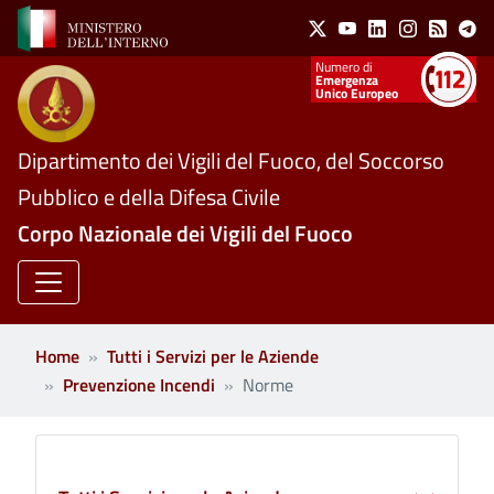
Social Menu
Salta al contenuto principale
X
Youtube
Linkedin
Instagram
Feed
Te
Numeri utili
Emergenza
Unico Europeo
Dipartimento dei Vigili del Fuoco, del Soccorso
Pubblico e della Difesa Civile
Corpo Nazionale dei Vigili del Fuoco
Home
Tutti i Servizi per le Aziende
Prevenzione Incendi
Norme