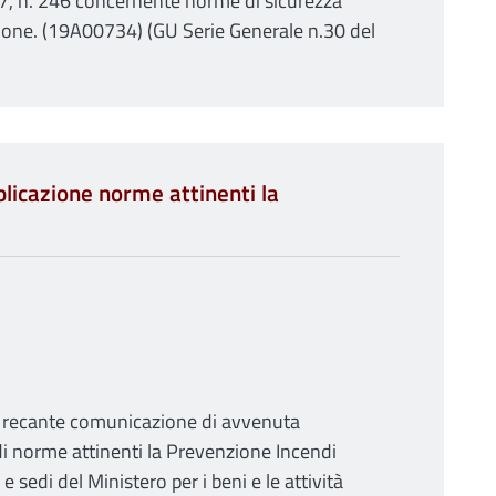
87, n. 246 concernente norme di sicurezza
tazione. (19A00734) (GU Serie Generale n.30 del
icazione norme attinenti la
9 recante comunicazione di avvenuta
di norme attinenti la Prevenzione Incendi
a e sedi del Ministero per i beni e le attività