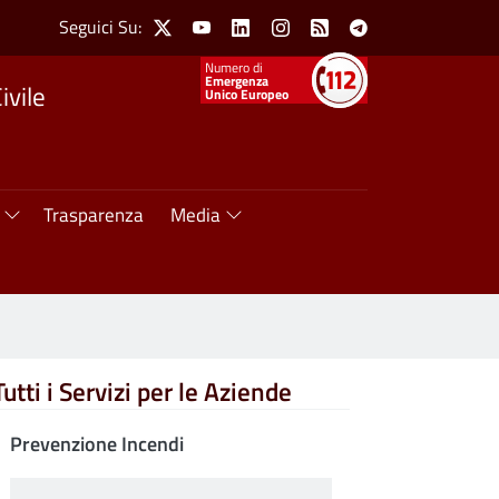
Social Menu
Seguici Su:
X
Youtube
Linkedin
Instagram
Feed
Telegram
Numeri utili
Emergenza
ivile
Unico Europeo
Trasparenza
Media
Tutti i Servizi per le Aziende
Prevenzione Incendi