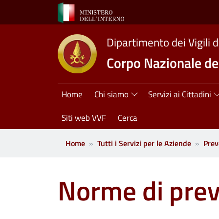
Salta al contenuto principale
Dipartimento dei Vigili 
Corpo Nazionale dei
Navigazione princ
Home
Chi siamo
Servizi ai Cittadini
Siti web VVF
Cerca
Home
Tutti i Servizi per le Aziende
Prev
Norme di prev