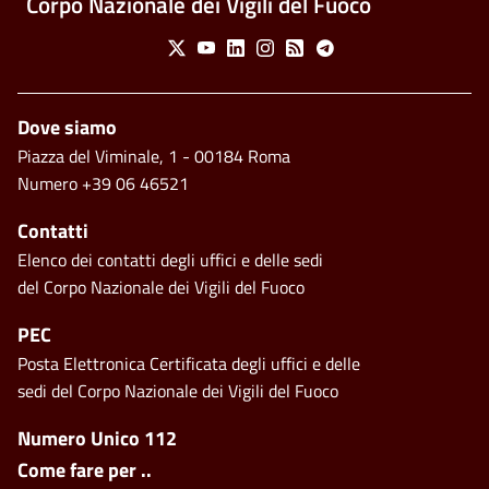
Corpo Nazionale dei Vigili del Fuoco
Social Menu
X
Youtube
Linkedin
Instagram
Feed
Telegram
Footer
Dove siamo
Piazza del Viminale, 1 - 00184 Roma
Numero +39 06 46521
Contatti
Elenco dei contatti degli uffici e delle sedi
del Corpo Nazionale dei Vigili del Fuoco
PEC
Posta Elettronica Certificata degli uffici e delle
sedi del Corpo Nazionale dei Vigili del Fuoco
Footer side menu
Numero Unico 112
Come fare per ..