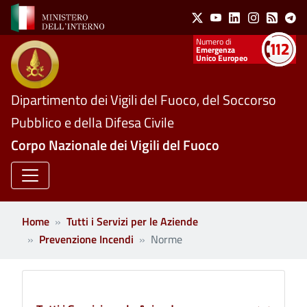
Social Menu
Salta al contenuto principale
X
Youtube
Linkedin
Instagram
Feed
Te
Numeri utili
Emergenza
Unico Europeo
Dipartimento dei Vigili del Fuoco, del Soccorso
Pubblico e della Difesa Civile
Corpo Nazionale dei Vigili del Fuoco
Home
Tutti i Servizi per le Aziende
Prevenzione Incendi
Norme