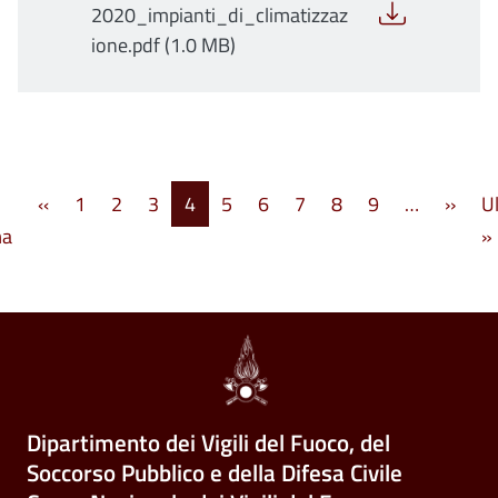
2020_impianti_di_climatizzaz
ione.pdf (1.0 MB)
Paginazione
Pagina precedente
Pagi
‹‹
1
2
3
4
5
6
7
8
9
…
››
U
Prima pagina
ma
»
Dipartimento dei Vigili del Fuoco, del
Soccorso Pubblico e della Difesa Civile