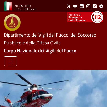
Social Menu
Salta al contenuto principale
X
Youtube
Linkedin
Instagram
Feed
Te
Numeri utili
Emergenza
Unico Europeo
Dipartimento dei Vigili del Fuoco, del Soccorso
Pubblico e della Difesa Civile
Corpo Nazionale dei Vigili del Fuoco