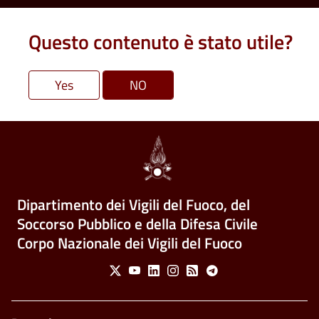
Questo contenuto è stato utile?
Dipartimento dei Vigili del Fuoco, del
Soccorso Pubblico e della Difesa Civile
Corpo Nazionale dei Vigili del Fuoco
Social Menu
X
Youtube
Linkedin
Instagram
Feed
Telegram