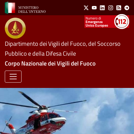
Social Menu
Salta al contenuto principale
X
Youtube
Linkedin
Instagram
Feed
Te
Numeri utili
Emergenza
Unico Europeo
Dipartimento dei Vigili del Fuoco, del Soccorso
Pubblico e della Difesa Civile
Corpo Nazionale dei Vigili del Fuoco