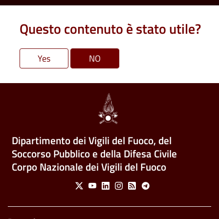
Questo contenuto è stato utile?
Dipartimento dei Vigili del Fuoco, del
Soccorso Pubblico e della Difesa Civile
Corpo Nazionale dei Vigili del Fuoco
Social Menu
X
Youtube
Linkedin
Instagram
Feed
Telegram