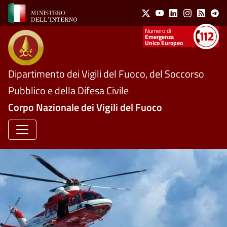
Social Menu
Salta al contenuto principale
X
Youtube
Linkedin
Instagram
Feed
Te
Numeri utili
Emergenza
Unico Europeo
Dipartimento dei Vigili del Fuoco, del Soccorso
Pubblico e della Difesa Civile
Corpo Nazionale dei Vigili del Fuoco