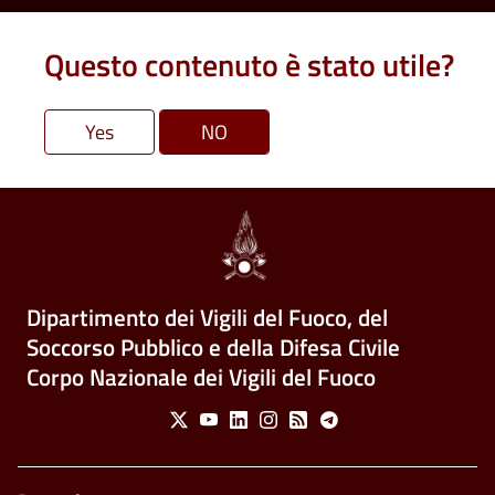
Questo contenuto è stato utile?
Dipartimento dei Vigili del Fuoco, del
Soccorso Pubblico e della Difesa Civile
Corpo Nazionale dei Vigili del Fuoco
Social Menu
X
Youtube
Linkedin
Instagram
Feed
Telegram