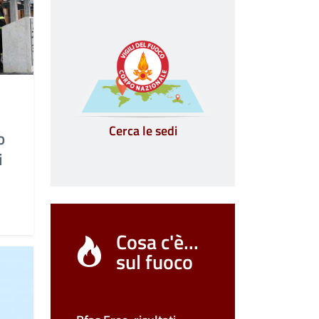
Cerca le sedi
o
i
Cosa c'è...
sul fuoco