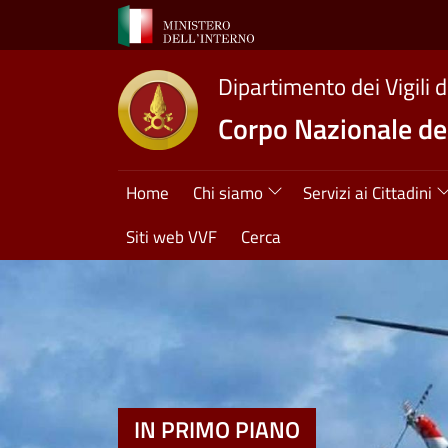
Salta al contenuto principale
Dipartimento dei Vigili 
Corpo Nazionale dei
Navigazione princ
Home
Chi siamo
Servizi ai Cittadini
Siti web VVF
Cerca
IN PRIMO PIANO