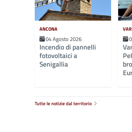
ANCONA
VAR
04 Agosto 2026
0
Incendio di pannelli
Var
fotovoltaici a
Pel
Senigallia
br
Eur
Tutte le notizie dal territorio