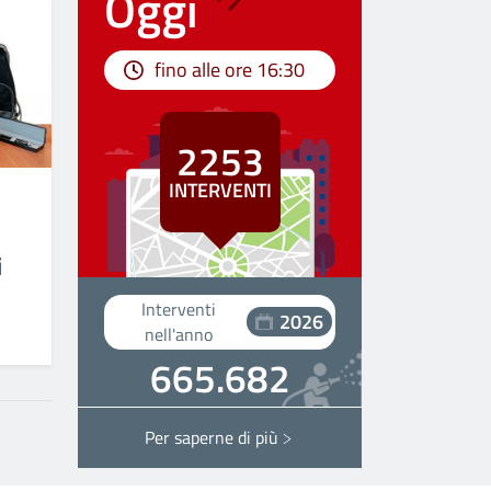
Oggi
fino alle ore
16:30
2253
INTERVENTI
i
Interventi
2026
nell'anno
665.682
Per saperne di più
Interventi ITALIA